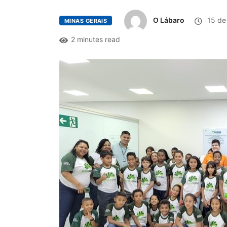
O Lábaro
15 de
MINAS GERAIS
2 minutes read