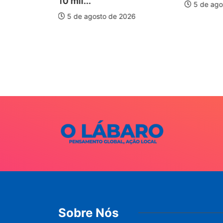
10 mil...
5 de ago
5 de agosto de 2026
auxilia na
e
026
Sobre Nós