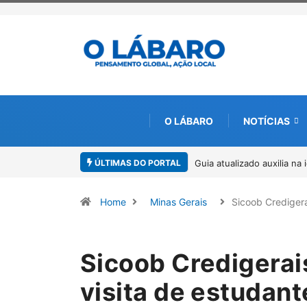
O LÁBARO
NOTÍCIAS
ÚLTIMAS DO PORTAL
a na identificação de espécies de Trichogramma no Brasil
Kinross inicia r
ambiental, em p
Home
Minas Gerais
Sicoob Crediger
Sicoob Credigerai
visita de estudant