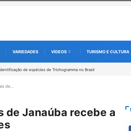
VARIEDADES
VIDEOS
TURISMO E CULTURA
astreamento digital de 10 mil mudas usadas na recuperação
arceria com startup da Amazônia
ais de…
s de Janaúba recebe a
es