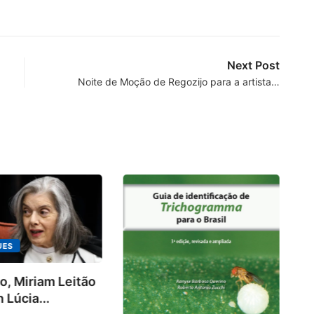
Next Post
Noite de Moção de Regozijo para a artista…
UES
o, Miriam Leitão
Ki
 Lúcia...
ra