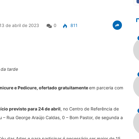
13 de abril de 2023
0
811
 da tarde
icure e Pedicure, ofertado gratuitamente
em parceria com
cio previsto para 24 de abril
, no Centro de Referência de
tu – Rua George Araújo Caldas, 0 – Bom Pastor, de segunda a
éu das Artes e para participar é necessário ser maior de 15