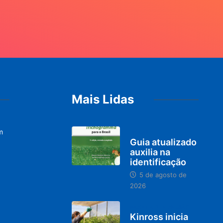
Mais Lidas
m
BRASIL
Guia atualizado
auxilia na
identificação
5 de agosto de
2026
PARACATU E REGIÃO
Kinross inicia