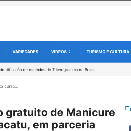
VARIEDADES
VIDEOS
TURISMO E CULTURA
ia rastreamento digital de 10 mil mudas usadas na recuperação
m parceria com startup da Amazônia
ta curso…
o gratuito de Manicure
acatu, em parceria