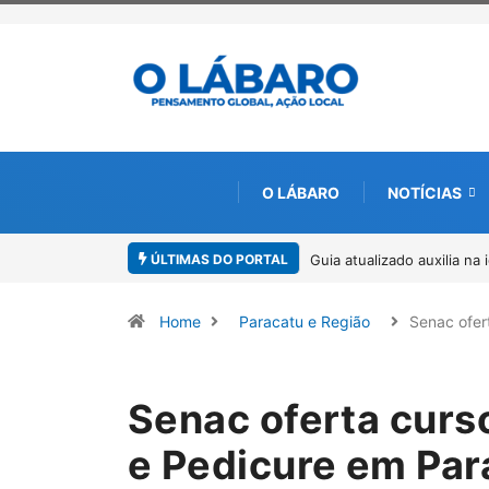
O LÁBARO
NOTÍCIAS
ÚLTIMAS DO PORTAL
ilia na identificação de espécies de Trichogramma no Brasil
Kinross inic
ambiental, e
Home
Paracatu e Região
Senac ofer
Senac oferta curs
e Pedicure em Par