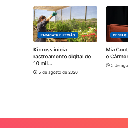
PARACATU E REGIÃO
DESTAQ
Kinross inicia
Mia Cout
rastreamento digital de
e Cármen
10 mil...
5 de ago
5 de agosto de 2026
auxilia na
e
026