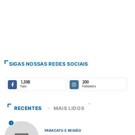
PARACATU
Escuta, p
7 de agos
SIGAS NOSSAS REDES SOCIAIS
1,508
200
Fans
Followers
RECENTES
MAIS LIDOS
1
PARACATU E REGIÃO