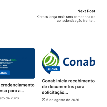
Next Post
Kinross lança mais uma campanha de
conscientização frente…
BRASIL
ERAIS
Conab inicia recebimento
 credenciamento
Wo
de documentos para
sa para a...
de
solicitação...
pi
sto de 2026
6 de agosto de 2026