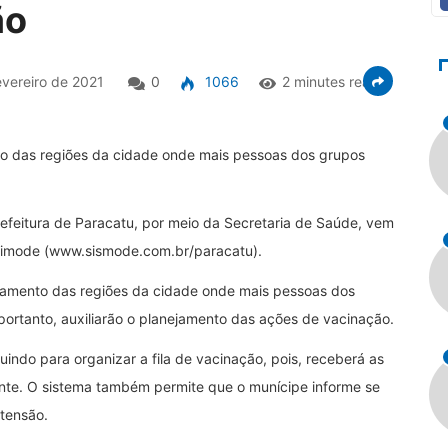
ão
vereiro de 2021
0
1066
2 minutes read
o das regiões da cidade onde mais pessoas dos grupos
eitura de Paracatu, por meio da Secretaria de Saúde, vem
 Simode (www.sismode.com.br/paracatu).
eamento das regiões da cidade onde mais pessoas dos
 portanto, auxiliarão o planejamento das ações de vacinação.
uindo para organizar a fila de vacinação, pois, receberá as
ante. O sistema também permite que o munícipe informe se
rtensão.