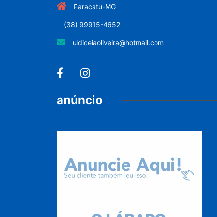
Paracatu-MG
(38) 99915-4652
uldiceiaoliveira@hotmail.com
anúncio