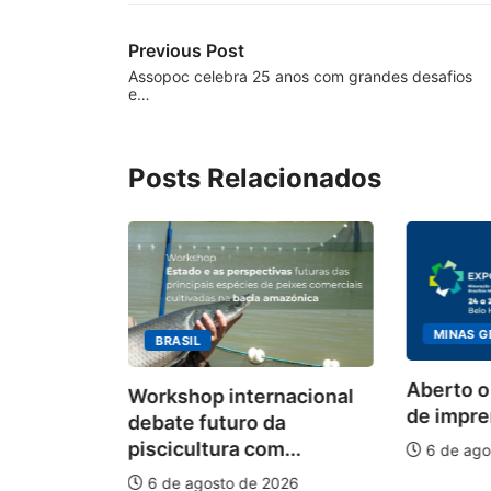
Previous Post
Assopoc celebra 25 anos com grandes desafios
e…
Posts Relacionados
MINAS G
BRASIL
ecebimento
Aberto o
Workshop internacional
 para
de impren
debate futuro da
piscicultura com...
6 de ago
026
6 de agosto de 2026