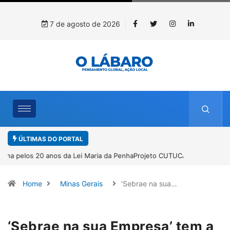
7 de agosto de 2026
ÚLTIMAS DO PORTAL
nha
Projeto CUTUCAR abre nova edição e semeia o futuro
por meio da cultura e da memória
Home
Minas Gerais
‘Sebrae na sua…
‘Sebrae na sua Empresa’ tem a