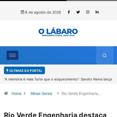
8 de agosto de 2026
ÚLTIMAS DO PORTAL
nça
4º Fliparacatu tem inscrições abertas para o Prêmio de Redação e
Desenho até o dia 14 de agosto
Home
Minas Gerais
Rio Verde Engenharia…
Rio Verde Engenharia destaca