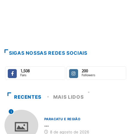
Paracatu ca
7 de agosto
SIGAS NOSSAS REDES SOCIAIS
1,508
200
Fans
Followers
RECENTES
MAIS LIDOS
1
PARACATU E REGIÃO
...
8 de agosto de 2026