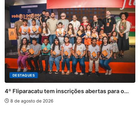
atu tem inscrições abertas para o...
 de 2026
PARACATU E