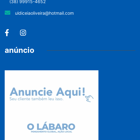
(38) 99915-4652
uldiceiaoliveira@hotmail.com
anúncio