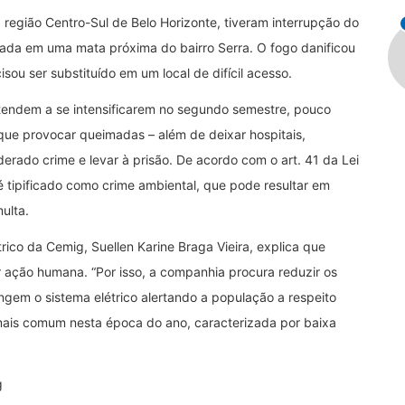
 região Centro-Sul de Belo Horizonte, tiveram interrupção do
da em uma mata próxima do bairro Serra. O fogo danificou
sou ser substituído em um local de difícil acesso.
 tendem a se intensificarem no segundo semestre, pouco
que provocar queimadas – além de deixar hospitais,
erado crime e levar à prisão. De acordo com o art. 41 da Lei
é tipificado como crime ambiental, que pode resultar em
multa.
trico da Cemig, Suellen Karine Braga Vieira, explica que
 ação humana. “Por isso, a companhia procura reduzir os
em o sistema elétrico alertando a população a respeito
mais comum nesta época do ano, caracterizada por baixa
ig