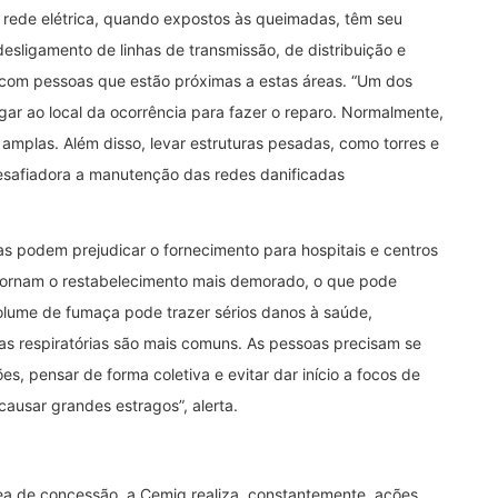
 rede elétrica, quando expostos às queimadas, têm seu
esligamento de linhas de transmissão, de distribuição e
com pessoas que estão próximas a estas áreas. “Um dos
ar ao local da ocorrência para fazer o reparo. Normalmente,
o amplas. Além disso, levar estruturas pesadas, como torres e
esafiadora a manutenção das redes danificadas
s podem prejudicar o fornecimento para hospitais e centros
tornam o restabelecimento mais demorado, o que pode
 volume de fumaça pode trazer sérios danos à saúde,
s respiratórias são mais comuns. As pessoas precisam se
s, pensar de forma coletiva e evitar dar início a focos de
ausar grandes estragos”, alerta.
rea de concessão, a Cemig realiza, constantemente, ações