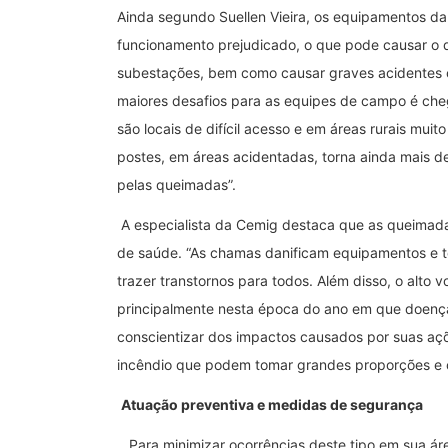
Ainda segundo Suellen Vieira, os equipamentos da
funcionamento prejudicado, o que pode causar o d
subestações, bem como causar graves acidentes 
maiores desafios para as equipes de campo é cheg
são locais de difícil acesso e em áreas rurais muit
postes, em áreas acidentadas, torna ainda mais d
pelas queimadas”.
A especialista da Cemig destaca que as queimada
de saúde. “As chamas danificam equipamentos e 
trazer transtornos para todos. Além disso, o alto
principalmente nesta época do ano em que doença
conscientizar dos impactos causados por suas açõe
incêndio que podem tomar grandes proporções e c
Atuação preventiva e medidas de segurança
Para minimizar ocorrências deste tipo em sua á