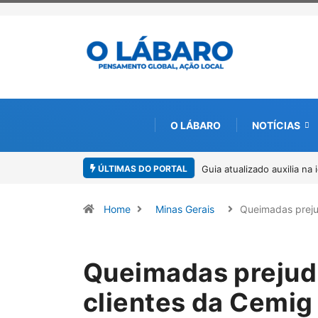
O LÁBARO
NOTÍCIAS
ÚLTIMAS DO PORTAL
Kinross inicia rastreamen
Home
Minas Gerais
Queimadas prej
Queimadas prejud
clientes da Cemig