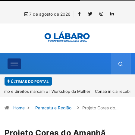
7 de agosto de 2026
ÚLTIMAS DO PORTAL
r
Conab inicia recebimento de documentos para solicitação do
benefício do PSA Pirarucu
Home
Paracatu e Região
Projeto Cores do…
Projeto Cores do Amanhã