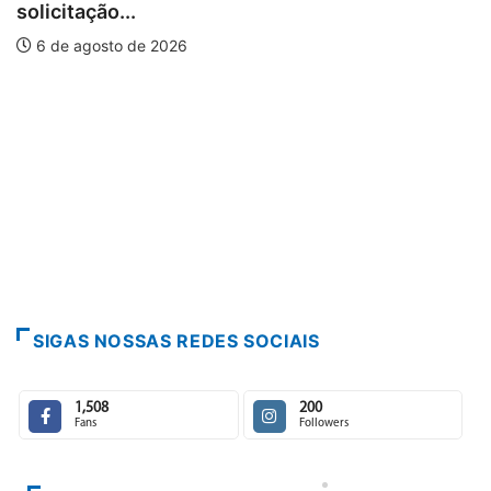
licitação...
W
6 de agosto de 2026
pi
SIGAS NOSSAS REDES SOCIAIS
1,508
200
Fans
Followers