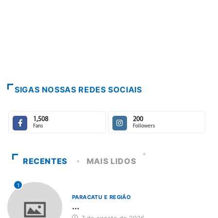
PARACATU E R
Escuta, prot
7 de agosto d
SIGAS NOSSAS REDES SOCIAIS
1,508
200
Fans
Followers
RECENTES
MAIS LIDOS
1
PARACATU E REGIÃO
...