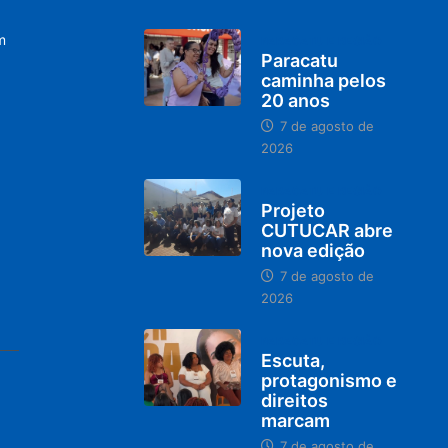
m
PARACATU E REGIÃO
Paracatu
caminha pelos
20 anos
7 de agosto de
2026
PARACATU E REGIÃO
Projeto
CUTUCAR abre
nova edição
7 de agosto de
2026
PARACATU E REGIÃO
Escuta,
protagonismo e
direitos
marcam
7 de agosto de