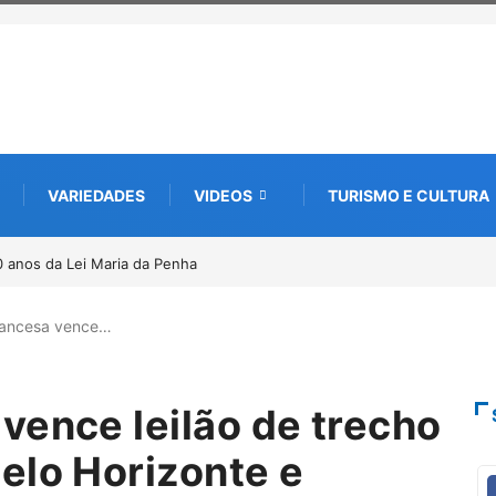
VARIEDADES
VIDEOS
TURISMO E CULTURA
 Lei Maria da Penha
Projeto CUTUCAR abre nova edição e semeia o futu
por meio da cultura e da memória
rancesa vence…
vence leilão de trecho
elo Horizonte e