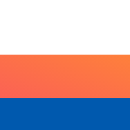
PARACATU E REGIÃO
Escuta, protagonismo e
direitos marcam o I...
7 de agosto de 2026