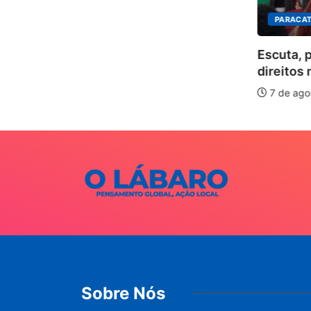
PARACAT
ÃO
Escuta, 
ha pelos
direitos 
.
7 de ago
026
Sobre Nós