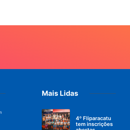
20
Mais Lidas
m
DESTAQUES
4º Fliparacatu
tem inscrições
abertas