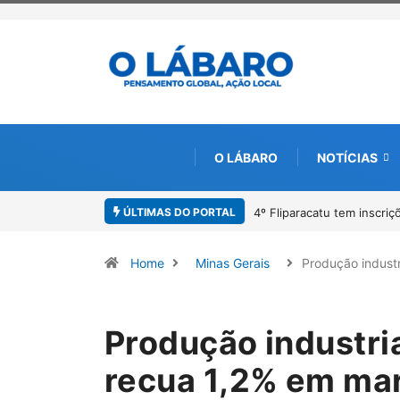
O LÁBARO
NOTÍCIAS
ÚLTIMAS DO PORTAL
rêmio de Redação e Desenho até o dia 14 de agosto
Paracatu caminha pel
Home
Minas Gerais
Produção indust
Produção industri
recua 1,2% em ma