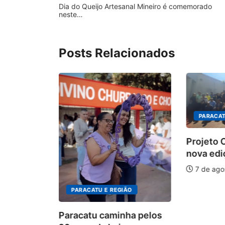
Dia do Queijo Artesanal Mineiro é comemorado
neste…
Posts Relacionados
PARACAT
Projeto
nova edi
tem
7 de ago
tas para
PARACATU E REGIÃO
026
Paracatu caminha pelos