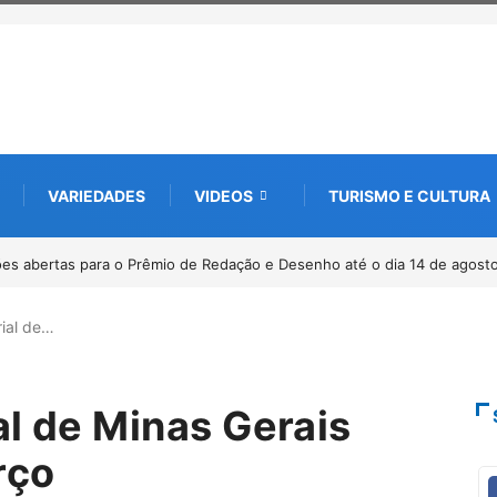
VARIEDADES
VIDEOS
TURISMO E CULTURA
os 20 anos da Lei Maria da Penha
rial de…
al de Minas Gerais
rço