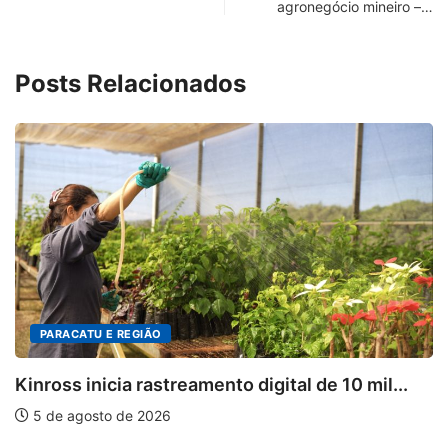
agronegócio mineiro –…
Posts Relacionados
DESTAQUES
treamento digital de 10 mil...
Mia Couto, Miriam
6
5 de agosto de 202