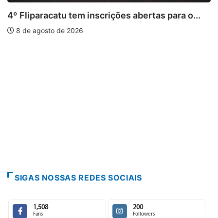
liparacatu tem inscrições abertas para o...
de agosto de 2026
P
Para
7 
SIGAS NOSSAS REDES SOCIAIS
1,508
200
Fans
Followers