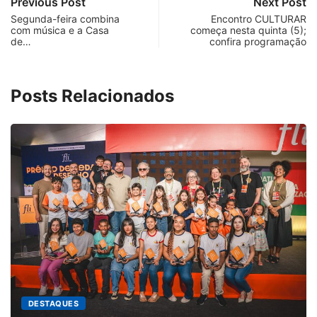
Previous Post
Next Post
Segunda-feira combina
Encontro CULTURAR
com música e a Casa
começa nesta quinta (5);
de…
confira programação
Posts Relacionados
ESTAQUES