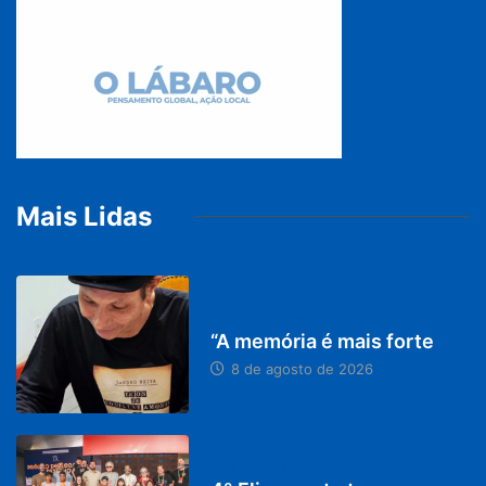
Mais Lidas
PARACATU E REGIÃO
“A memória é mais forte
8 de agosto de 2026
DESTAQUES