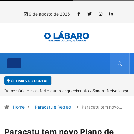
9 de agosto de 2026
ÚLTIMAS DO PORTAL
ança
4º Fliparacatu tem inscrições abertas para o Prêmio de Redação e
Desenho até o dia 14 de agosto
Home
Paracatu e Região
Paracatu tem novo…
Paracatu tem novo Plano de