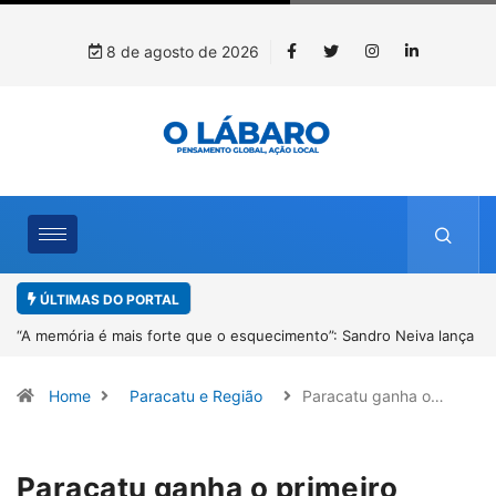
8 de agosto de 2026
ÚLTIMAS DO PORTAL
nça
4º Fliparacatu tem inscrições abertas para o Prêmio de Redação e
Desenho até o dia 14 de agosto
Home
Paracatu e Região
Paracatu ganha o…
Paracatu ganha o primeiro