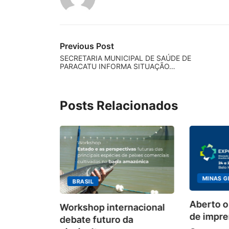
Previous Post
SECRETARIA MUNICIPAL DE SAÚDE DE
PARACATU INFORMA SITUAÇÃO…
Posts Relacionados
MINAS G
BRASIL
ecebimento
Aberto o
Workshop internacional
 para
de impren
debate futuro da