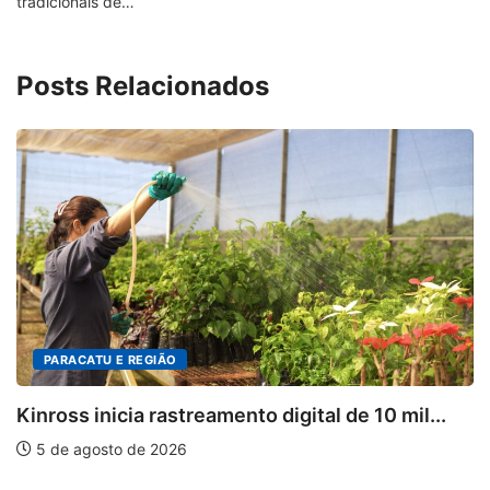
tradicionais de…
Posts Relacionados
CATU E REGIÃO
DEST
 inicia rastreamento digital de 10 mil...
Mia Co
agosto de 2026
5 de 