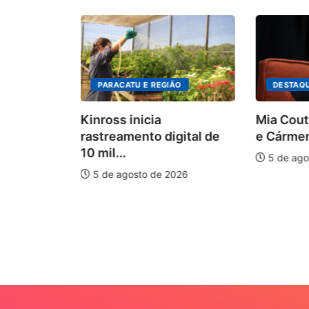
PARACATU E REGIÃO
DESTAQ
Kinross inicia
Mia Cout
rastreamento digital de
e Cármen
10 mil...
5 de ago
5 de agosto de 2026
auxilia na
e
026