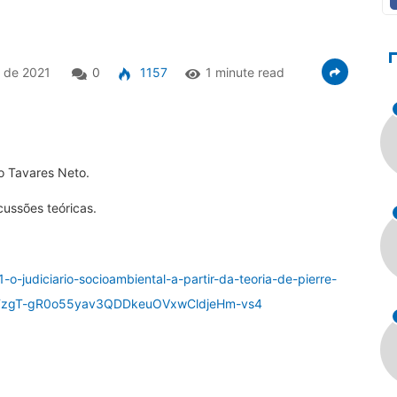
 de 2021
0
1157
1 minute read
no Tavares Neto.
cussões teóricas.
-o-judiciario-socioambiental-a-partir-da-teoria-de-pierre-
-FzgT-gR0o55yav3QDDkeuOVxwCldjeHm-vs4