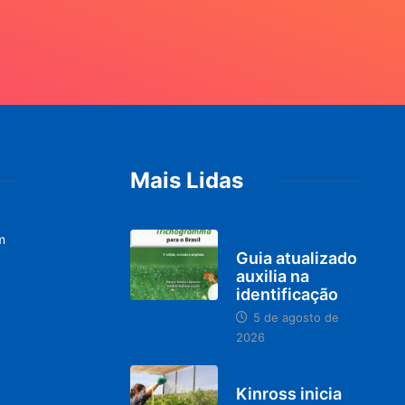
Mais Lidas
m
BRASIL
Guia atualizado
auxilia na
identificação
5 de agosto de
2026
PARACATU E REGIÃO
Kinross inicia