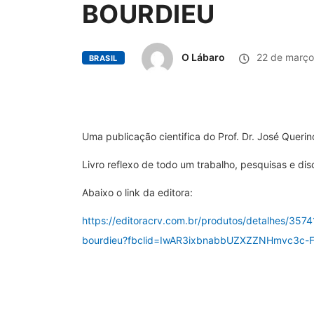
BOURDIEU
O Lábaro
22 de março
BRASIL
Uma publicação cientifica do Prof. Dr. José Queri
Livro reflexo de todo um trabalho, pesquisas e dis
Abaixo o link da editora:
https://editoracrv.com.br/produtos/detalhes/35741
bourdieu?fbclid=IwAR3ixbnabbUZXZZNHmvc3c