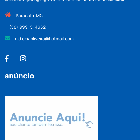
Paracatu-MG
(38) 99915-4652
uldiceiaoliveira@hotmail.com
anúncio