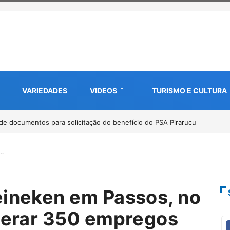
VARIEDADES
VIDEOS
TURISMO E CULTURA
bate futuro da piscicultura com espécies nativas da Amazônia
a…
eineken em Passos, no
 gerar 350 empregos