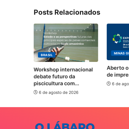
Posts Relacionados
MINAS G
BRASIL
ecebimento
Aberto o
Workshop internacional
 para
de impren
debate futuro da
piscicultura com...
6 de ago
026
6 de agosto de 2026