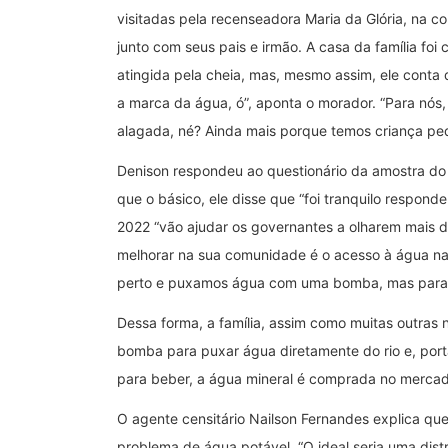
visitadas pela recenseadora Maria da Glória, na 
junto com seus pais e irmão. A casa da família foi
atingida pela cheia, mas, mesmo assim, ele conta 
a marca da água, ó”, aponta o morador. “Para nós,
alagada, né? Ainda mais porque temos criança peq
Denison respondeu ao questionário da amostra do 
que o básico, ele disse que “foi tranquilo respond
2022 “vão ajudar os governantes a olharem mais de
melhorar na sua comunidade é o acesso à água na
perto e puxamos água com uma bomba, mas para mui
Dessa forma, a família, assim como muitas outras
bomba para puxar água diretamente do rio e, porta
para beber, a água mineral é comprada no mercadi
O agente censitário Nailson Fernandes explica qu
problema de água potável. “O ideal seria uma dis