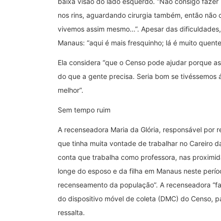
baixa visão do lado esquerdo. “Não consigo faz
nos rins, aguardando cirurgia também, então não 
vivemos assim mesmo…”. Apesar das dificuldades,
Manaus: “aqui é mais fresquinho; lá é muito quente
Ela considera “que o Censo pode ajudar porque a
do que a gente precisa. Seria bom se tivéssemos
melhor”.
Sem tempo ruim
A recenseadora Maria da Glória, responsável por r
que tinha muita vontade de trabalhar no Careiro 
conta que trabalha como professora, nas proximid
longe do esposo e da filha em Manaus neste períod
recenseamento da população”. A recenseadora “faz
do dispositivo móvel de coleta (DMC) do Censo, par
ressalta.