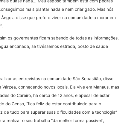
er mais quase nada… Meu esposo também está com pedras
conseguimos mais plantar nada e nem criar gado. Mas nós
 Ângela disse que prefere viver na comunidade a morar em
”.
ssim os governantes ficam sabendo de todas as informações,
 água encanada, se tivéssemos estrada, posto de saúde
ealizar as entrevistas na comunidade São Sebastião, disse
da Várzea, conhecendo novos locais. Ela vive em Manaus, mas
ades do Careiro, há cerca de 12 anos, e apesar de estar
o do Censo, “fica feliz de estar contribuindo para o
 de tudo para superar suas dificuldades com a tecnologia”
a realizar o seu trabalho “da melhor forma possível”,