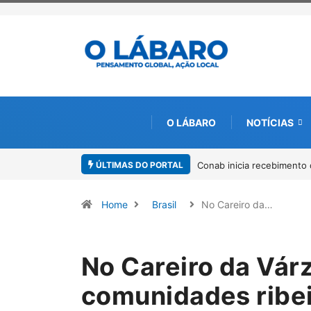
O LÁBARO
NOTÍCIAS
ÚLTIMAS DO PORTAL
Workshop internacional de
Home
Brasil
No Careiro da…
No Careiro da Vár
comunidades ribe