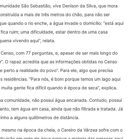
comunidade São Sebastião, vive Denison da Silva, que mora
 construída a mais de três metros do chão, para não ser
que quando o rio enche, a água invade o domicílio: “está aqui
 fica ruim; uma dificuldade, estar dentro de uma casa
uena vivendo aqui”, relata.
Censo, com 77 perguntas, e, apesar de ser mais longo do
er”. O rapaz acredita que as informações obtidas no Censo
 perto a realidade do povo”. Para ele, algo que precisa
s residências. “Para nós, é bom porque temos um lago aqui
ta gente fica difícil quando é época de seca”, explica.
 na comunidade, não possui água encanada. Contudo, possui
nto, tem água em casa, ainda que não filtrada e tratada. Já
nho a alguns quilômetros de distância.
e mesmo na época da cheia, o Careiro da Várzea sofre com o
tribuição em rede de água porque a maioria das pessoas aqui