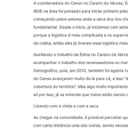
A coordenadora do Censo no Careiro da Várzea, É
IBGE na área foi pensado para iniciar primeiro pe
começando pelos setores onde a seca dos rios che
fundamental. Desde o início, já iniciamos com set
porque a logística é mais complicada e os superv
de coleta, então eles já tiveram essa logística mais 
Auxiliando o trabalho de Édina no Careiro da Várz
acompanhar o trabalho dos recenseadores no muni
Demográfico, pois, em 2010, também foi agente cen
do Censo avançaram muito de lá para cá, e isso “d
cobertura do território”. Mas algo muito importan
só por isso, já se entende que todos estão dando o
Lidando com a cheia e com a seca
Ao chegar na comunidade, é possível perceber que
com certa distância uma das outras, sendo neces