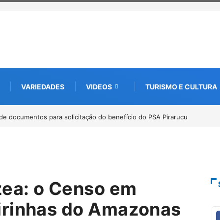
VARIEDADES
VIDEOS
TURISMO E CULTURA
bate futuro da piscicultura com espécies nativas da Amazônia
zea: o Censo em
irinhas do Amazonas