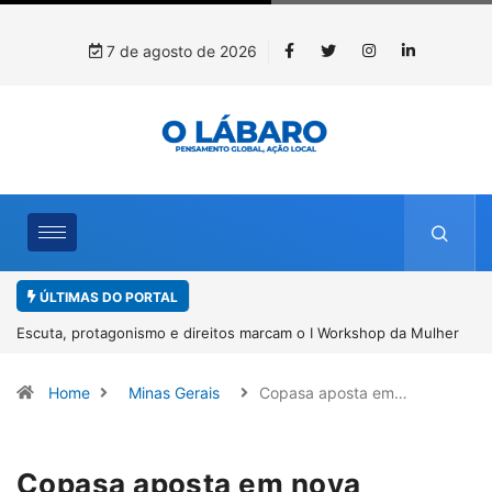
7 de agosto de 2026
ÚLTIMAS DO PORTAL
 Mulher
Conab inicia recebimento de documentos para solicitação do
benefício do PSA Pirarucu
Home
Minas Gerais
Copasa aposta em…
Copasa aposta em nova