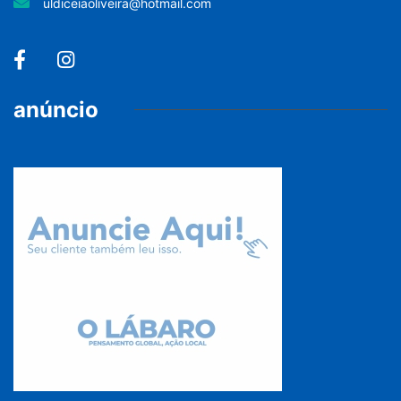
uldiceiaoliveira@hotmail.com
anúncio