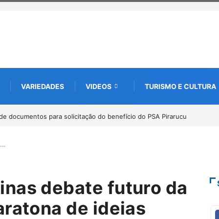
VARIEDADES
VIDEOS
TURISMO E CULTURA
l debate futuro da piscicultura com espécies nativas da
e…
nas debate futuro da
aratona de ideias