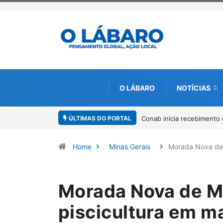
O LÁBARO
NOTÍCIAS
ÚLTIMAS DO PORTAL
os para solicitação do benefício do PSA Pirarucu
Workshop internaciona
Amazônia
Home
Minas Gerais
Morada Nova d
Morada Nova de Mi
piscicultura em m