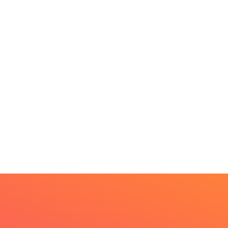
MINAS GERAIS
BRASIL
Aberto o credenciament
rkshop internacional
de imprensa para a...
bate futuro da
scicultura com...
6 de agosto de 2026
6 de agosto de 2026