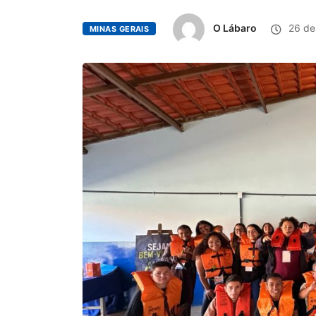
O Lábaro
26 de
MINAS GERAIS