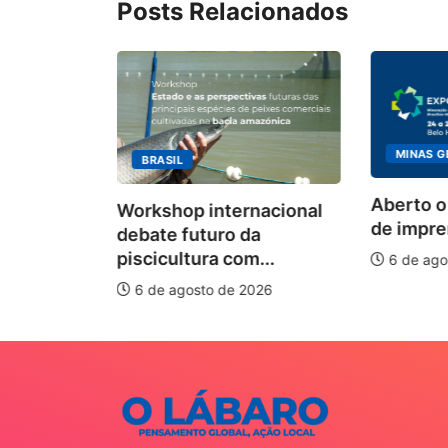
Posts Relacionados
MINAS G
BRASIL
ecebimento
Aberto o
Workshop internacional
 para
de impren
debate futuro da
piscicultura com...
6 de ago
026
6 de agosto de 2026