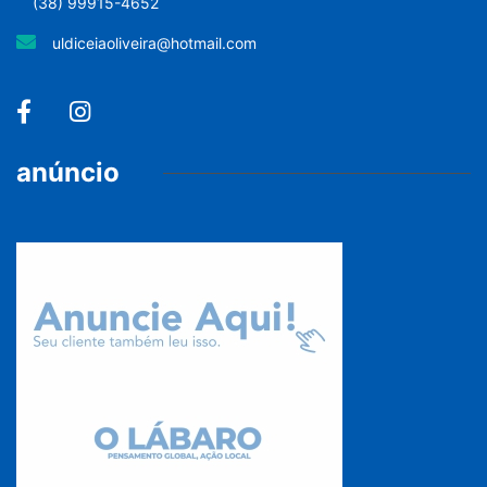
(38) 99915-4652
uldiceiaoliveira@hotmail.com
anúncio