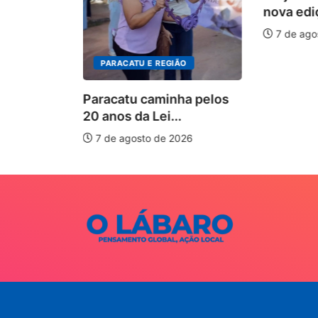
nova edi
tem
7 de ago
tas para
PARACATU E REGIÃO
026
Paracatu caminha pelos
20 anos da Lei...
7 de agosto de 2026