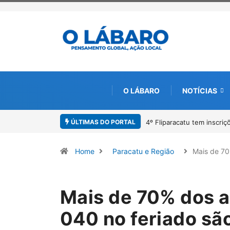
O LÁBARO
NOTÍCIAS
ÚLTIMAS DO PORTAL
ra o Prêmio de Redação e Desenho até o dia 14 de agosto
Paracatu camin
Home
Paracatu e Região
Mais de 7
Mais de 70% dos 
040 no feriado são