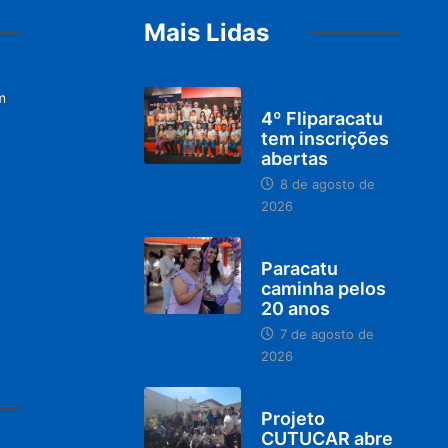
Mais Lidas
m
DESTAQUES
4º Fliparacatu
tem inscrições
abertas
8 de agosto de
2026
PARACATU E REGIÃO
Paracatu
caminha pelos
20 anos
7 de agosto de
2026
PARACATU E REGIÃO
Projeto
CUTUCAR abre