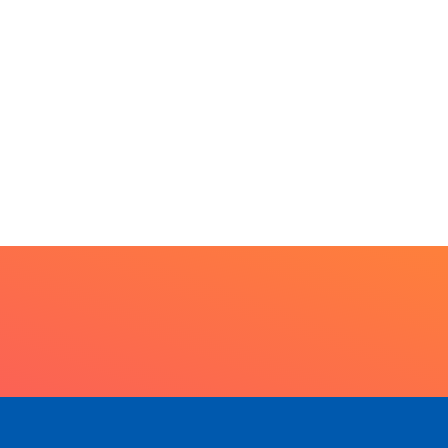
nova edição e semeia...
7 de agosto de 2026
PARACATU E REGIÃO
racatu caminha pelos
 anos da Lei...
7 de agosto de 2026