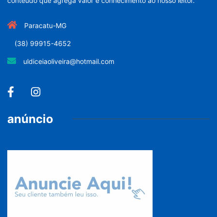
conteúdo que agrega valor e conhecimento ao nosso leitor.
Paracatu-MG
(38) 99915-4652
uldiceiaoliveira@hotmail.com
anúncio