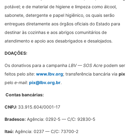
potável; e de material de higiene e limpeza como álcool,
sabonete, detergente e papel higiênico, os quais serão
entregues diretamente aos órgãos oficiais do Estado para
destinar às cozinhas e aos abrigos comunitários de
atendimento e apoio aos desabrigados e desalojados.
DOAÇÕES:
Os donativos para a campanha
LBV — SOS Acre
podem ser
feitos pelo
site
:
www.lbv.org
; transferência bancária via
pix
pelo
e-mail
:
pix@lbv.org.br
.
C
ontas bancárias:
CNPJ:
33.915.604/0001-17
Bradesco:
Agência: 0292-5 — C/C: 92830-5
Itaú:
Agência: 0237 — C/C: 73700-2