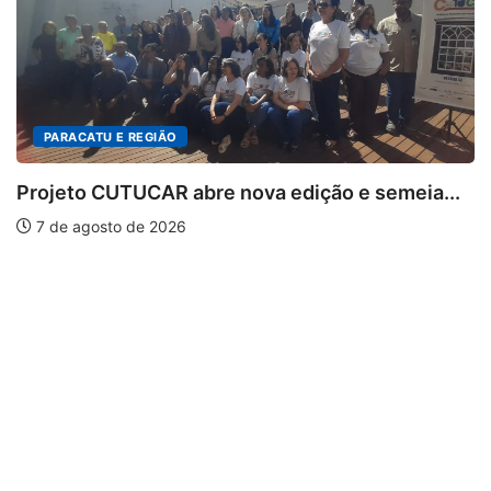
 E REGIÃO
UTUCAR abre nova edição e semeia...
to de 2026
PARACATU
Escuta, p