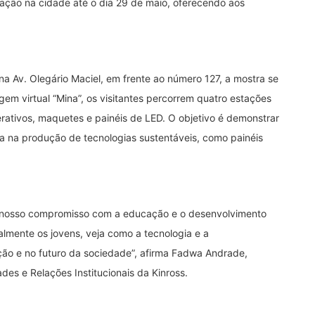
mação na cidade até o dia 29 de maio, oferecendo aos
a Av. Olegário Maciel, em frente ao número 127, a mostra se
gem virtual “Mina”, os visitantes percorrem quatro estações
erativos, maquetes e painéis de LED. O objetivo é demonstrar
a na produção de tecnologias sustentáveis, como painéis
ça nosso compromisso com a educação e o desenvolvimento
lmente os jovens, veja como a tecnologia e a
ção e no futuro da sociedade”, afirma Fadwa Andrade,
s e Relações Institucionais da Kinross.