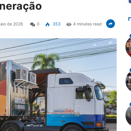
ineração
aio de 2026
0
353
4 minutes read