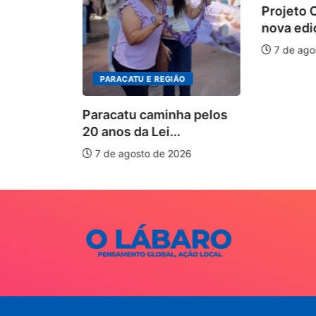
Projeto
nova edi
tem
7 de ago
tas para
PARACATU E REGIÃO
026
Paracatu caminha pelos
20 anos da Lei...
7 de agosto de 2026