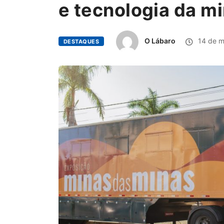
e tecnologia da m
O Lábaro
14 de m
DESTAQUES