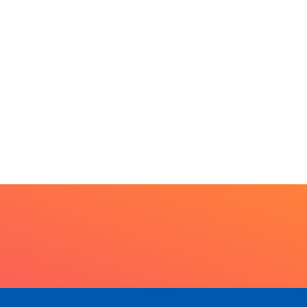
Projeto CUTUCAR abre
nova edição e semeia...
7 de agosto de 2026
PARACATU E REGIÃO
racatu caminha pelos
 anos da Lei...
7 de agosto de 2026