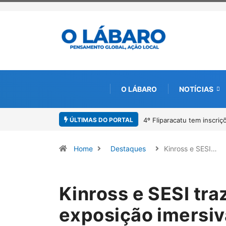
O LÁBARO
NOTÍCIAS
ÚLTIMAS DO PORTAL
Paracatu caminha pelos 2
Home
Destaques
Kinross e SESI…
Kinross e SESI tr
exposição imersiv