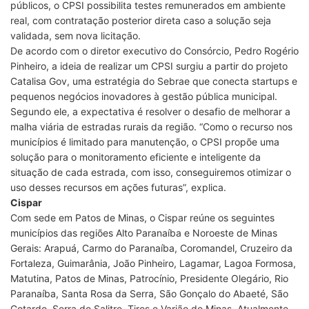
públicos, o CPSI possibilita testes remunerados em ambiente
real, com contratação posterior direta caso a solução seja
validada, sem nova licitação.
De acordo com o diretor executivo do Consórcio, Pedro Rogério
Pinheiro, a ideia de realizar um CPSI surgiu a partir do projeto
Catalisa Gov, uma estratégia do Sebrae que conecta startups e
pequenos negócios inovadores à gestão pública municipal.
Segundo ele, a expectativa é resolver o desafio de melhorar a
malha viária de estradas rurais da região. “Como o recurso nos
municípios é limitado para manutenção, o CPSI propõe uma
solução para o monitoramento eficiente e inteligente da
situação de cada estrada, com isso, conseguiremos otimizar o
uso desses recursos em ações futuras”, explica.
Cispar
Com sede em Patos de Minas, o Cispar reúne os seguintes
municípios das regiões Alto Paranaíba e Noroeste de Minas
Gerais: Arapuá, Carmo do Paranaíba, Coromandel, Cruzeiro da
Fortaleza, Guimarânia, João Pinheiro, Lagamar, Lagoa Formosa,
Matutina, Patos de Minas, Patrocínio, Presidente Olegário, Rio
Paranaíba, Santa Rosa da Serra, São Gonçalo do Abaeté, São
Gotardo, Serra do Salitre, Tiros e Varjão de Minas. Atualmente,