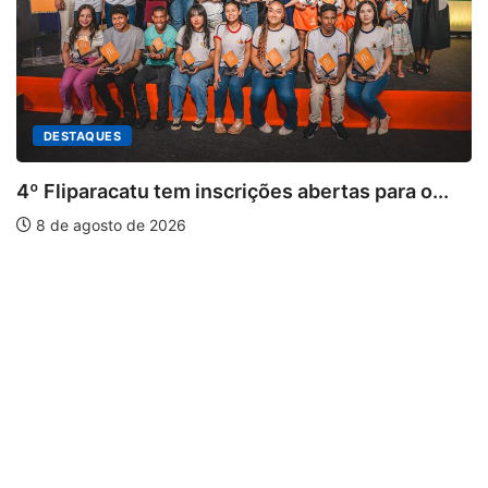
ES
acatu tem inscrições abertas para o...
to de 2026
PARACATU
Paracatu 
7 de agos