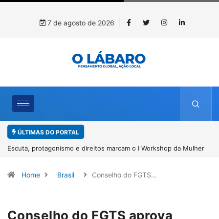
7 de agosto de 2026
ÚLTIMAS DO PORTAL
ulher
Conab inicia recebimento de documentos para solicitação do
benefício do PSA Pirarucu
Home
Brasil
Conselho do FGTS…
Conselho do FGTS aprova