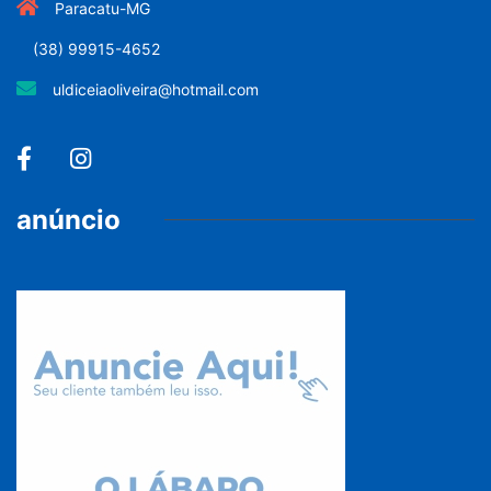
Paracatu-MG
(38) 99915-4652
uldiceiaoliveira@hotmail.com
anúncio