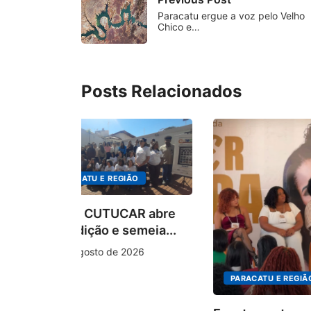
Paracatu ergue a voz pelo Velho
Chico e…
Posts Relacionados
ÃO
AR abre
emeia...
026
PARACATU E REGIÃO
PARACAT