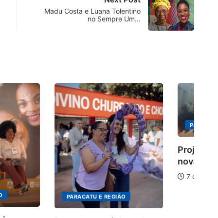
Madu Costa e Luana Tolentino
no Sempre Um…
PARACATU E REGIÃO
Projeto CUTUCAR abre
nova edição e semeia...
7 de agosto de 2026
U E REGIÃO