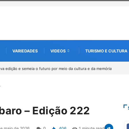
VARIEDADES
VIDEOS
TURISMO E CULTURA
a edição e semeia o futuro por meio da cultura e da memória
…
ábaro – Edição 222
e maio de 2026
0
406
1 minute read