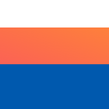
cuta, protagonismo e
reitos marcam o I...
7 de agosto de 2026