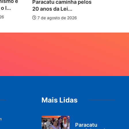
Es
 caminha pelos
di
a Lei...
sto de 2026
Mais Lidas
m
PARACATU E REGIÃO
Paracatu