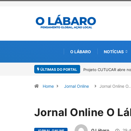
O LÁBARO
NOTÍCIAS
ÚLTIMAS DO PORTAL
Projeto CUTUCAR abre nov
Home
Jornal Online
Jornal Online O
Jornal Online O L
O Lábaro
29 d
JORNAL ONLINE