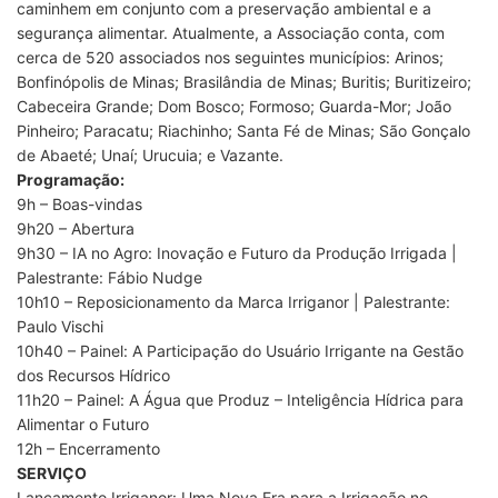
caminhem em conjunto com a preservação ambiental e a
segurança alimentar. Atualmente, a Associação conta, com
cerca de 520 associados nos seguintes municípios: Arinos;
Bonfinópolis de Minas; Brasilândia de Minas; Buritis; Buritizeiro;
Cabeceira Grande; Dom Bosco; Formoso; Guarda-Mor; João
Pinheiro; Paracatu; Riachinho; Santa Fé de Minas; São Gonçalo
de Abaeté; Unaí; Urucuia; e Vazante.
Programação:
9h – Boas-vindas
9h20 – Abertura
9h30 – IA no Agro: Inovação e Futuro da Produção Irrigada |
Palestrante: Fábio Nudge
10h10 – Reposicionamento da Marca Irriganor | Palestrante:
Paulo Vischi
10h40 – Painel: A Participação do Usuário Irrigante na Gestão
dos Recursos Hídrico
11h20 – Painel: A Água que Produz – Inteligência Hídrica para
Alimentar o Futuro
12h – Encerramento
SERVIÇO
Lançamento Irriganor: Uma Nova Era para a Irrigação no