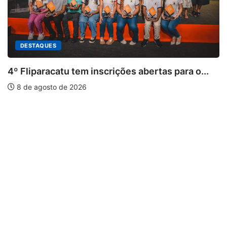
atu tem inscrições abertas para o...
 de 2026
PARACATU E
Paracatu ca
7 de agosto