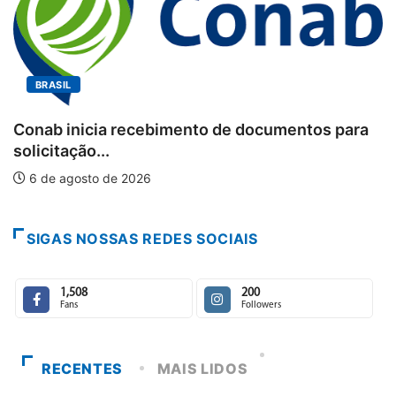
BRASIL
Conab inicia recebimento de documentos para
solicitação...
W
6 de agosto de 2026
p
SIGAS NOSSAS REDES SOCIAIS
1,508
200
Fans
Followers
RECENTES
MAIS LIDOS