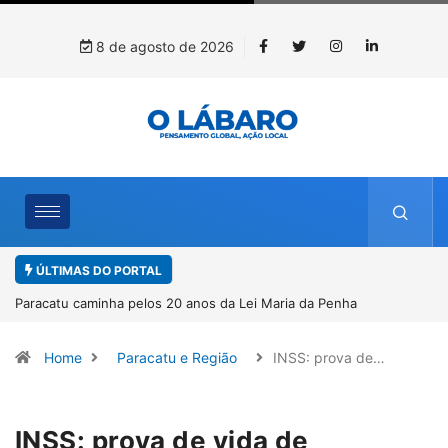
8 de agosto de 2026
ÚLTIMAS DO PORTAL
enha
Projeto CUTUCAR abre nova edição e semeia o futuro
por meio da cultura e da memória
Home
Paracatu e Região
INSS: prova de…
INSS: prova de vida de