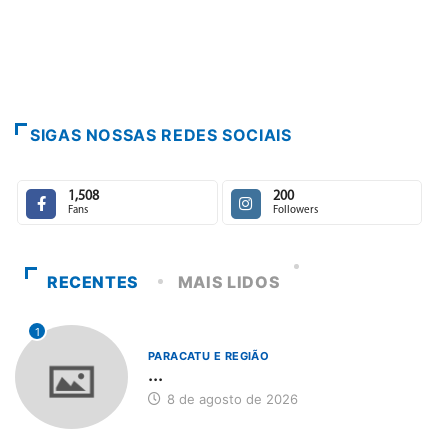
Paracatu 
7 de agos
SIGAS NOSSAS REDES SOCIAIS
1,508
200
Fans
Followers
RECENTES
MAIS LIDOS
1
PARACATU E REGIÃO
...
8 de agosto de 2026