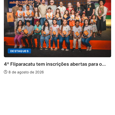
ES
acatu tem inscrições abertas para o...
to de 2026
PARACATU