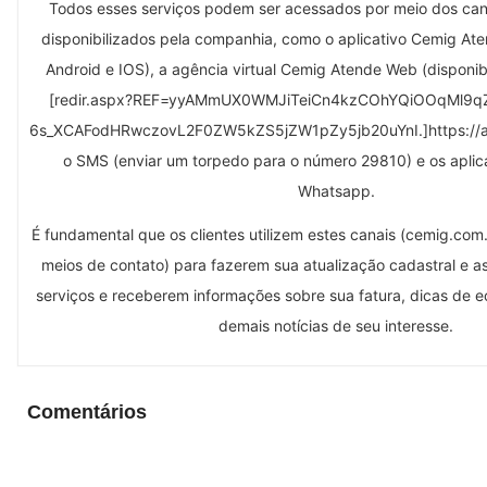
Todos esses serviços podem ser acessados por meio dos can
disponibilizados pela companhia, como o aplicativo Cemig Ate
Android e IOS), a agência virtual Cemig Atende Web (disponib
[redir.aspx?REF=yyAMmUX0WMJiTeiCn4kzCOhYQiOOqMl9
6s_XCAFodHRwczovL2F0ZW5kZS5jZW1pZy5jb20uYnI.]https://at
o SMS (enviar um torpedo para o número 29810) e os aplic
Whatsapp.
É fundamental que os clientes utilizem estes canais (cemig.com.b
meios de contato) para fazerem sua atualização cadastral e as
serviços e receberem informações sobre sua fatura, dicas de 
demais notícias de seu interesse.
Comentários