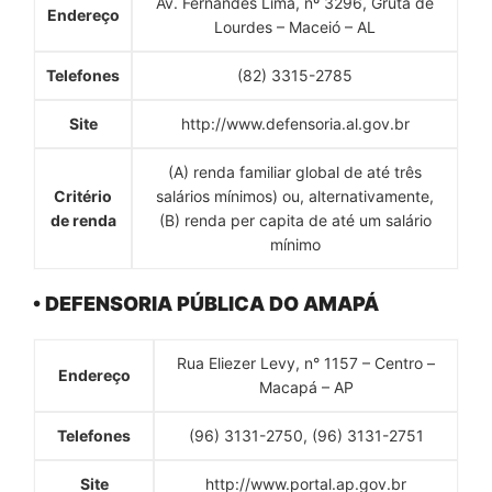
Av. Fernandes Lima, nº 3296, Gruta de
Endereço
Lourdes – Maceió – AL
Telefones
(82) 3315-2785
Site
http://www.defensoria.al.gov.br
(A) renda familiar global de até três
Critério
salários mínimos) ou, alternativamente,
de renda
(B) renda per capita de até um salário
mínimo
• DEFENSORIA PÚBLICA DO AMAPÁ
Rua Eliezer Levy, n° 1157 – Centro –
Endereço
Macapá – AP
Telefones
(96) 3131-2750, (96) 3131-2751
Site
http://www.portal.ap.gov.br