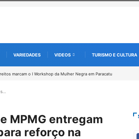
VARIEDADES
VIDEOS
TURISMO E CULTURA
de documentos para solicitação do benefício do PSA Pirarucu
as…
s e MPMG entregam
para reforço na