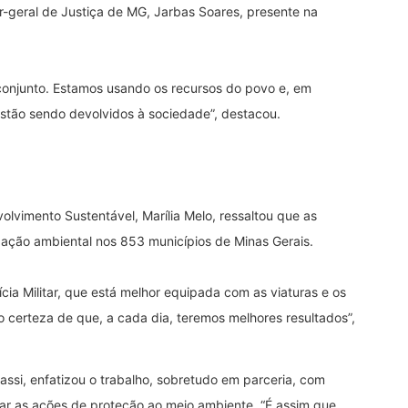
geral de Justiça de MG, Jarbas Soares, presente na
conjunto. Estamos usando os recursos do povo e, em
estão sendo devolvidos à sociedade”, destacou.
lvimento Sustentável, Marília Melo, ressaltou que as
zação ambiental nos 853 municípios de Minas Gerais.
lícia Militar, que está melhor equipada com as viaturas e os
 certeza de que, a cada dia, teremos melhores resultados”,
si, enfatizou o trabalho, sobretudo em parceria, com
iar as ações de proteção ao meio ambiente. “É assim que