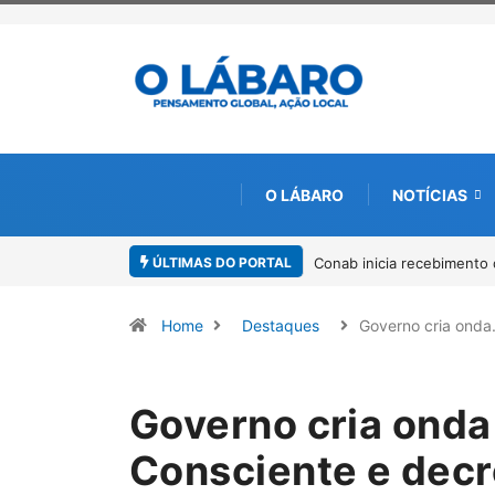
O LÁBARO
NOTÍCIAS
ÚLTIMAS DO PORTAL
Workshop internacional de
Home
Destaques
Governo cria ond
Governo cria onda
Consciente e dec