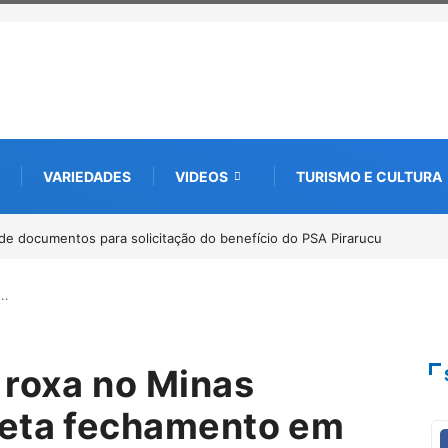
VARIEDADES
VIDEOS
TURISMO E CULTURA
bate futuro da piscicultura com espécies nativas da Amazônia
a…
 roxa no Minas
reta fechamento em