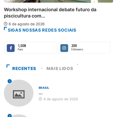
Abe
kshop internacional debate futuro da
6 
icultura com...
de agosto de 2026
SIGAS NOSSAS REDES SOCIAIS
1,508
200
Fans
Followers
RECENTES
MAIS LIDOS
1
BRASIL
...
6 de agosto de 2026
2