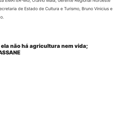
e da EMATER-MG, Otavio Maia; Gerente Regional Noroeste
retaria de Estado de Cultura e Turismo, Bruno Vinicius e
o.
ela não há agricultura nem vida;
 ASSANE