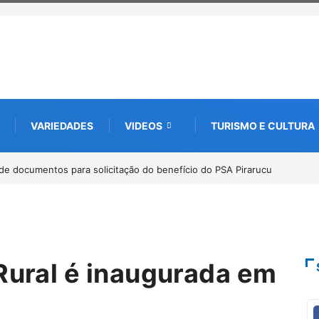
VARIEDADES
VIDEOS
TURISMO E CULTURA
bate futuro da piscicultura com espécies nativas da Amazônia
…
 Rural é inaugurada em