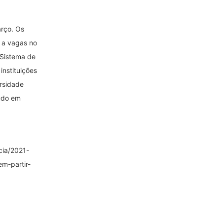
arço. Os
 a vagas no
 Sistema de
instituições
ersidade
tudo em
cia/2021-
m-partir-