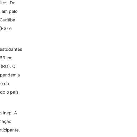
itos. De
s em pelo
Curitiba
(RS) e
 estudantes
863 em
 (RO). O
a pandemia
io da
do o país
o Inep. A
icação
ticipante.