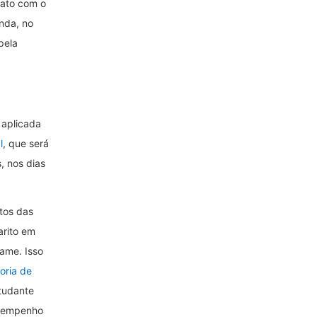
tato com o
nda, no
pela
 aplicada
l
, que será
, nos dias
itos das
rito em
xame. Isso
oria de
tudante
esempenho