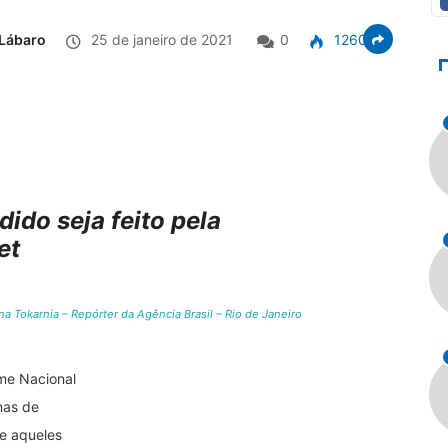
Lábaro
25 de janeiro de 2021
0
1260
ido seja feito pela
et
a Tokarnia – Repórter da Agência Brasil – Rio de Janeiro
me Nacional
mas de
 e aqueles