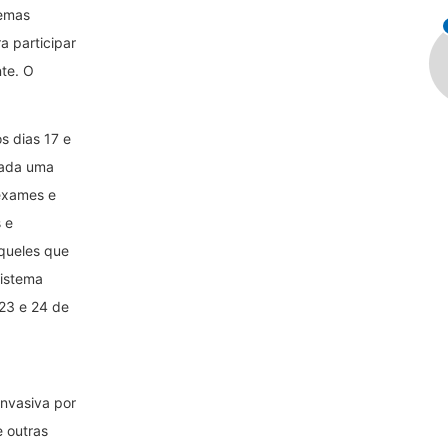
lemas
ra participar
te. O
s dias 17 e
cada uma
exames e
 e
Aqueles que
sistema
 23 e 24 de
invasiva por
 outras