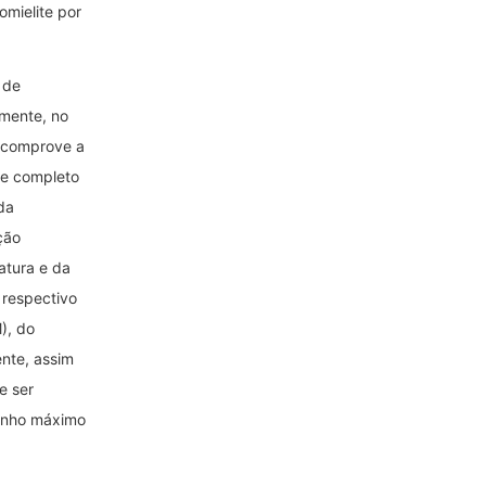
omielite por
 de
amente, no
e comprove a
e completo
da
ção
atura e da
 respectivo
), do
nte, assim
e ser
anho máximo