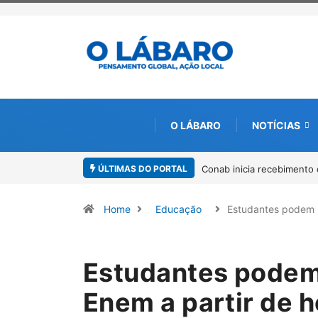
O LÁBARO
NOTÍCIAS
ÚLTIMAS DO PORTAL
ara solicitação do benefício do PSA Pirarucu
Workshop internacional de
Amazônia
Home
Educação
Estudantes podem 
Estudantes podem 
Enem a partir de h