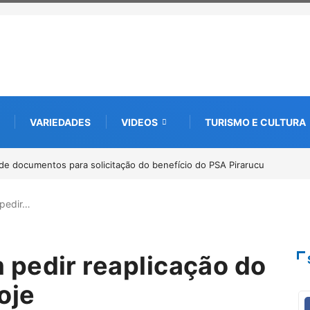
VARIEDADES
VIDEOS
TURISMO E CULTURA
bate futuro da piscicultura com espécies nativas da
pedir…
pedir reaplicação do
oje