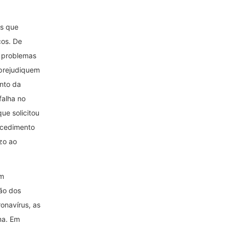
es que
cos. De
s problemas
 prejudiquem
nto da
 falha no
que solicitou
rocedimento
zo ao
am
ão dos
onavírus, as
ma. Em