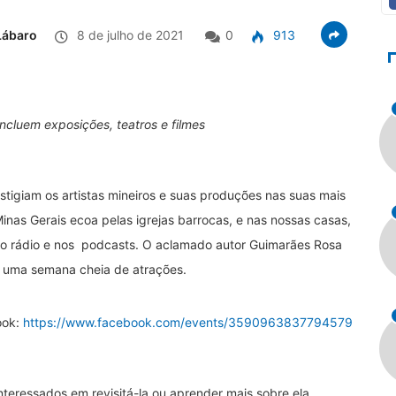
Lábaro
8 de julho de 2021
0
913
incluem exposições, teatros e filmes
igiam os artistas mineiros e suas produções nas suas mais
inas Gerais ecoa pelas igrejas barrocas, e nas nossas casas,
o rádio e nos podcasts. O aclamado autor Guimarães Rosa
 uma semana cheia de atrações.
ook:
https://www.facebook.com/events/3590963837794579
teressados em revisitá-la ou aprender mais sobre ela