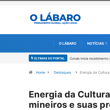
O LÁBARO
NOTÍCIAS
ÚLTIMAS DO PORTAL
Conab inicia recebimento de documentos para solicitação do benefício 
Home
Destaques
Energia da Cultur
Energia da Cultura
mineiros e suas p