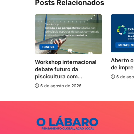
Posts Relacionados
MINAS G
BRASIL
ecebimento
Aberto o
Workshop internacional
 para
de impren
debate futuro da
piscicultura com...
6 de ago
026
6 de agosto de 2026