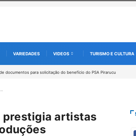
VARIEDADES
VIDEOS
TURISMO E CULTURA
do PSA Pirarucu
Workshop internacional debate futuro da piscicultura c
Amazônia
a…
 prestigia artistas
roduções