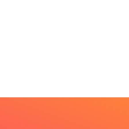
MINAS GERAIS
BRASIL
Aberto o credenciament
rkshop internacional
de imprensa para a...
bate futuro da
scicultura com...
6 de agosto de 2026
6 de agosto de 2026