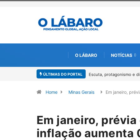
O LÁBARO
NOTÍCIAS
ÚLTIMAS DO PORTAL
arcam o I Workshop da Mulher Negra em Paracatu
Conab inicia recebimen
Pirarucu
Home
Minas Gerais
Em janeiro, prév
Em janeiro, prévia
inflação aument