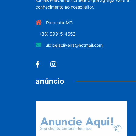
sociais e levamos conteúdo que agrega valor e
conhecimento ao nosso leitor.
Paracatu-MG
(38) 99915-4652
uldiceiaoliveira@hotmail.com
anúncio