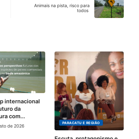
Animais na pista, risco para
todos
Co
 internacional
d
uturo da
so
ura com...
PARACATU E REGIÃO
sto de 2026
Escuta, protagonismo e