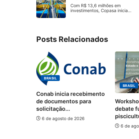
Com R$ 13,6 milhões em
investimentos, Copasa inicia…
Posts Relacionados
BRASIL
BRASIL
Conab inicia recebimento
Workshop
de documentos para
debate f
solicitação...
piscicult
6 de agosto de 2026
ÃO
6 de ago
onismo e