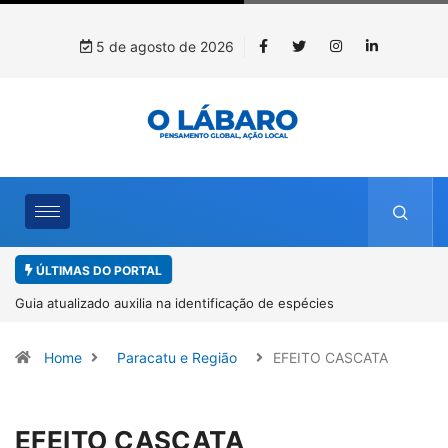
5 de agosto de 2026
ÚLTIMAS DO PORTAL
spécies
Kinross inicia rastreamento digital de 10 mil mud
recuperação ambiental, em parceria com startup
Home
Paracatu e Região
EFEITO CASCATA
EFEITO CASCATA